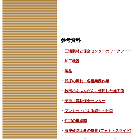
参考資料
・
三浦製材と保全センターのワークフロー
・
加工機器
・
製品
・
伐採の流れ
・各種業務作業
・
秋田杉をふんだんに使用した施工例
・
子吉川森林保全センター
・
プレカットによる継手・仕口
・
住宅の構造図
・
海岸砂防工事の風景 (フォト・スライド)