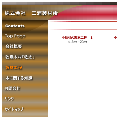
小径材の製材工程 １
小
※16cm～20cm