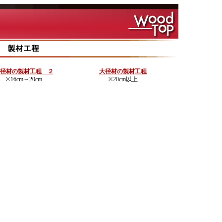
径材の製材工程 ２
大径材の製材工程
※16cm～20cm
※20cm以上