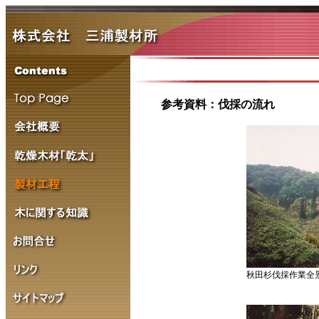
参考資料：伐採の流れ
秋田杉伐採作業全