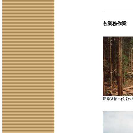
各業務作業
JR線近接木伐採作