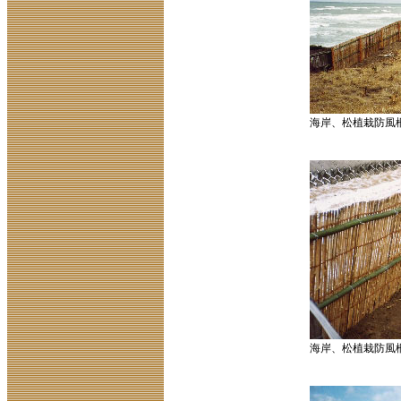
海岸、松植栽防風
海岸、松植栽防風