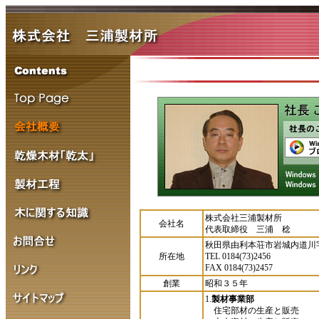
株式会社三浦製材所
会社名
代表取締役 三浦 稔
秋田県由利本荘市岩城内道川
所在地
TEL 0184(73)2456
FAX 0184(73)2457
創業
昭和３５年
1.
製材事業部
住宅部材の生産と販売