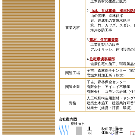
土木資材の生産と販売
2.
山林、営林事業、海岸砂防
山の管理、造林伐採
庭、造成地の支障木処理
杭、竹、カヤズ、スダレ、
事業内容
海岸砂防工事
3.
建材、住宅事業部
工業化製品の販売
アルミサッシ、住宅設備の
4.
住宅環境事業部
健康住宅の施工、環境製品
子吉川森林保全センター（協
関連工場
岩城木材加工所（乾太）
子吉川森林保全センター
関連企業
有限会社 アイエイ不動産 
有限会社 コモンズ岩城（住
人工乾燥構造用製材（ヤング
資格
建築土木施工 建設業許可番号
林業士（経営・評価 環境)
会社案内図