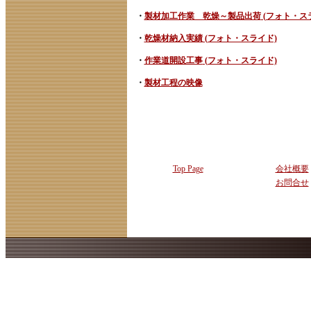
・
製材加工作業 乾燥～製品出荷
(フォト・ス
・
乾燥材納入実績
(フォト・スライド)
・
作業道開設工事
(フォト・スライド)
・
製材工程の映像
Top Page
会社概要
お問合せ