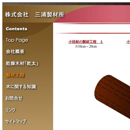
小径材の製材工程 １
小
※16cm～20cm