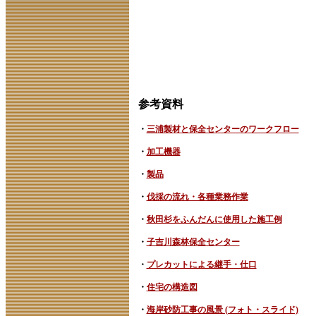
参考資料
・
三浦製材と保全センターのワークフロー
・
加工機器
・
製品
・
伐採の流れ・各種業務作業
・
秋田杉をふんだんに使用した施工例
・
子吉川森林保全センター
・
プレカットによる継手・仕口
・
住宅の構造図
・
海岸砂防工事の風景 (フォト・スライド)