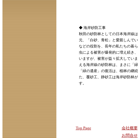
◆ 海岸砂防工事
秋田の砂防林としての日本海岸線は
元、「白砂、青松」と愛親しんで
などの役割を、長年の私たちの暮ら
虫による被害が爆発的に増え続き、
いますが、被害が益々拡大していま
える海岸線の砂防林は、まさに「緑
「緑の遺産」の復活は、植林の継続
た、覆砂工、静砂工は海岸砂防林が
す。
Top Page
会社概要
お問合せ