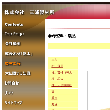
参考資料：製品
土台
桁、母屋
柱、芯持（乾太）
柱、芯去
柱、天然秋田杉
梁
垂木
野椽