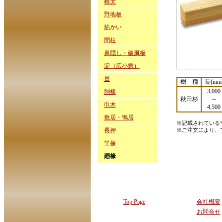
根太
野地板
筋かい
間柱
鼻隠し・破風板
淀（広小舞）
貫
樹 種
長(mm
3,000
胴椽
秋田杉
～
巾木
4,500
敷居・鴨居
※記載されている
長押
※ご注文により、
竿椽
廻椽
Top Page
会社概要
お問合せ