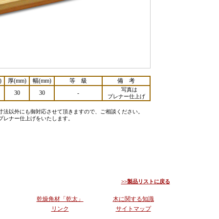
)
厚(mm)
幅(mm)
等 級
備 考
写真は
30
30
-
プレナー仕上げ
寸法以外にも御対応させて頂きますので、ご相談ください。
プレナー仕上げをいたします。
>>製品リストに戻る
乾燥角材「乾太」
木に関する知識
リンク
サイトマップ