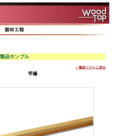
製品サンプル
>>製品リストに戻る
竿椽