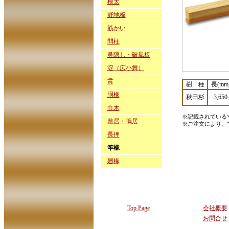
根太
野地板
筋かい
間柱
鼻隠し・破風板
淀（広小舞）
貫
樹 種
長(mm
胴椽
秋田杉
3,650
巾木
※記載されている
敷居・鴨居
※ご注文により、
長押
竿椽
廻椽
Top Page
会社概要
お問合せ