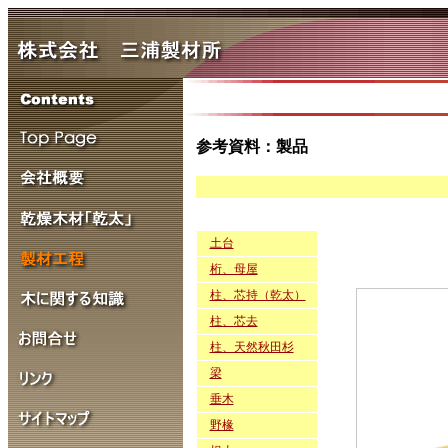
参考資料：製品
土台
桁、母屋
柱、芯持（乾太）
柱、芯去
柱、天然秋田杉
梁
垂木
野椽