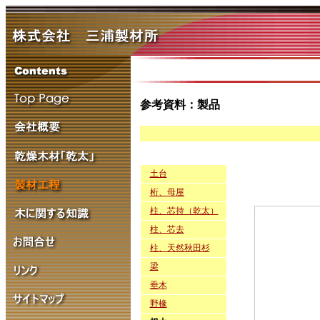
参考資料：製品
土台
桁、母屋
柱、芯持（乾太）
柱、芯去
柱、天然秋田杉
梁
垂木
野椽