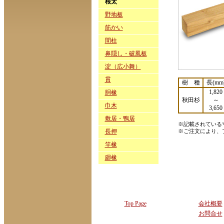
根太
野地板
筋かい
間柱
鼻隠し・破風板
淀（広小舞）
貫
樹 種
長(mm
1,820
胴椽
秋田杉
～
巾木
3,650
敷居・鴨居
※記載されている
長押
※ご注文により、
竿椽
廻椽
Top Page
会社概要
お問合せ