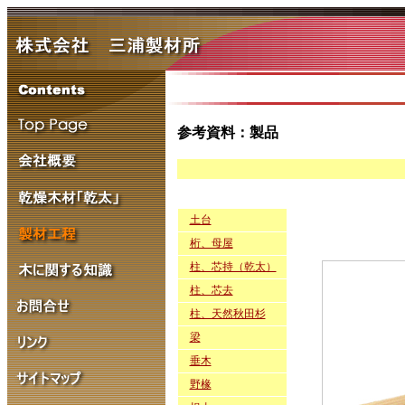
参考資料：製品
土台
桁、母屋
柱、芯持（乾太）
柱、芯去
柱、天然秋田杉
梁
垂木
野椽