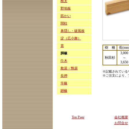
根太
野地板
筋かい
間柱
鼻隠し・破風板
淀（広小舞）
貫
樹 種
長(mm
3,000
胴椽
秋田杉
～
巾木
3,650
敷居・鴨居
※記載されている
長押
※ご注文により、
竿椽
廻椽
Top Page
会社概要
お問合せ