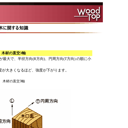
木材の直交3軸
最大で、半径方向(R方向)、円周方向(T方向) の順に小
が大きくなるほど、強度が下がります。
木材の直交3軸