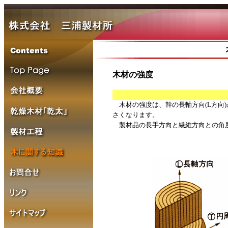
木材の強度
木材の強度は、幹の長軸方向(L方向)が
さくなります。
製材品の長手方向と繊維方向との角度